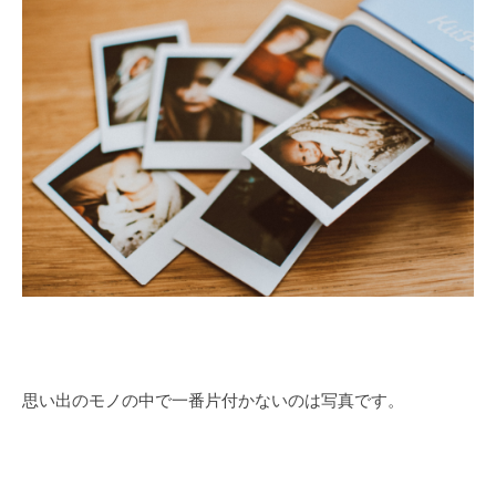
ザ
お
生
る
ー
「
前
そ
田
整
ら
中
す
理
か
ま
お
写
い
る
る
真
」
「
の
代
そ
表
整
ら
神
す
理
奈
ま
川
講
思い出のモノの中で一番片付かないのは写真です。
県
い
座
る
横
」
2022
浜