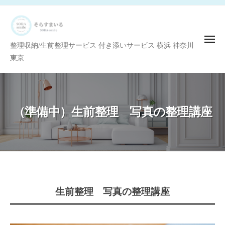
ー
コ
理
ン
収
テ
納
メ
整
整理収納/生前整理サービス 付き添いサービス 横浜 神奈川
ン
/
ニ
ュ
理
東京
生
ツ
ー
前
収
へ
整
納
ス
理
/
キ
ア
（準備中）生前整理 写真の整理講座
生
ッ
ド
プ
前
バ
整
イ
ザ
理
ー
ア
ド
（準
生前整理 写真の整理講座
田
バ
備
中
イ
か
中）