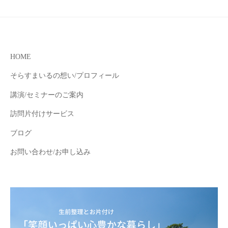
代
年
表
2
東
月
神
京
10
奈
日
HOME
川
by
県
そらすまいるの想い/プロフィール
kaojun0426
講演/セミナーのご案内
横
訪問片付けサービス
浜
ブログ
東
お問い合わせ/お申し込み
京